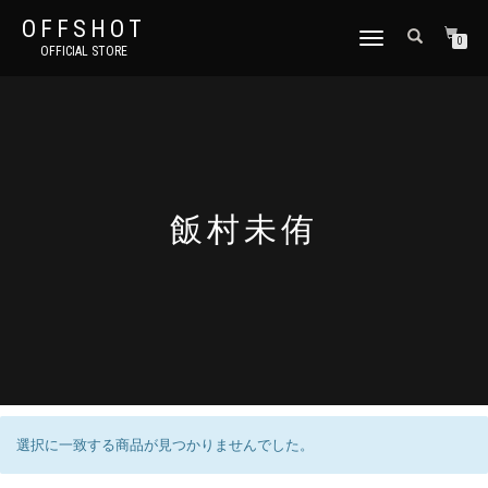
OFFSHOT
ナ
0
OFFICIAL STORE
ビ
ゲ
ー
シ
ョ
ン
切
り
飯村未侑
替
え
選択に一致する商品が見つかりませんでした。