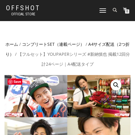
OFFSHOT
ナ
0
OFFICIAL STORE
ビ
ゲ
ー
シ
ョ
ホーム
/
コンプリートSET（連載ページ）
/
A4サイズ配送（2つ折
ン
切
り）
/ 【フルセット】YOUPAPERシリーズ #新納慎也 掲載12回分
り
替
計24ページ｜A4配送タイプ
え
Save