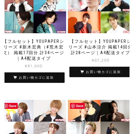
【フルセット】YOUPAPERシ
【フルセット】YOUPAPERシ
リーズ #新木宏典（#荒木宏
リーズ #山本涼介 掲載14回分
文） 掲載17回分 計34ページ
計28ページ｜A4配送タイプ
｜A4配送タイプ
¥
67,200
¥
81,600
お買い物カゴに追加
お買い物カゴに追加
Save
Save