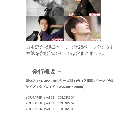
山本涼介掲載2ページ（計28ページ分）
表紙を含む他のページは含まれません。
―発行概要－
媒体名：YOUPAPERシリーズ 計14号（各掲載2ページ／合
サイズ：タブロイド（W273xH406mm）
YOUPAPER（vol.51）COLORS 01
YOUPAPER（vol.52）COLORS 02
YOUPAPER（vol.53）COLORS 03