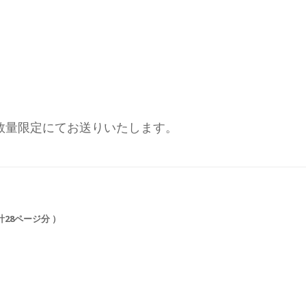
を数量限定にてお送りいたします。
計28ページ分 ）