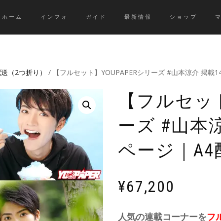
ホーム
インフォ
ガイド
最新情報
ショップ
配送（2つ折り）
/ 【フルセット】YOUPAPERシリーズ #山本涼介 掲載
【フルセット
ーズ #山本涼
ページ｜A
¥
67,200
人気の連載コーナーを
フ