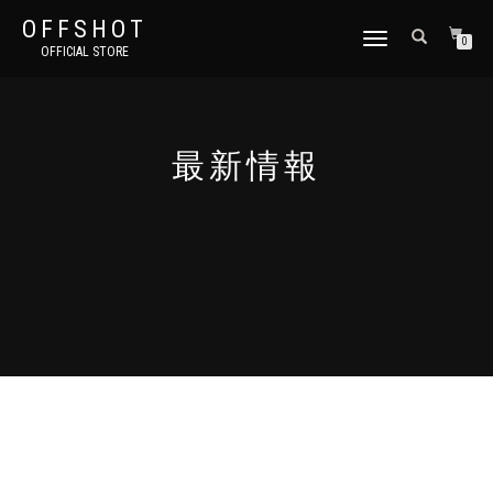
OFFSHOT
ナ
0
OFFICIAL STORE
ビ
ゲ
ー
シ
ョ
最新情報
ン
切
り
替
え