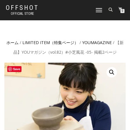
OFFSHOT
ナ
0
OFFICIAL STORE
ビ
ゲ
ー
シ
ョ
ホーム
/
LIMITED ITEM（特集ページ）
/
YOUMAGAZINE
/ 【新
ン
切
品】YOUマガジン（vol.82）#小芝風花 -05- 掲載2ページ
り
替
え
Save