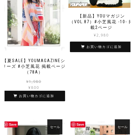
【新品】YOUマガジン
（VOL.87）#小芝風花 -10- 掲
載2ページ
¥
2,980
お買い物カゴに追加
【夏SALE】YOUMAGAZINEシ
リーズ #小芝風花 掲載ページ
（78A）
元
現
¥
1,980
の
在
¥
800
価
の
お買い物カゴに追加
格
価
は
格
¥1,980
は
で
¥800
し
で
Save
Save
セール
セール
た。
す。