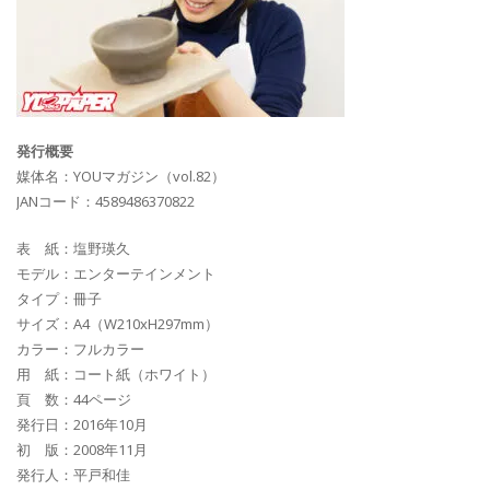
発行概要
媒体名：YOUマガジン（vol.82）
JANコード：4589486370822
表 紙：塩野瑛久
モデル：エンターテインメント
タイプ：冊子
サイズ：A4（W210xH297mm）
カラー：フルカラー
用 紙：コート紙（ホワイト）
頁 数：44ページ
発行日：2016年10月
初 版：2008年11月
発行人：平戸和佳