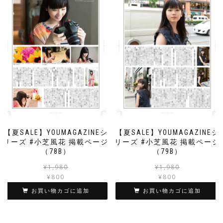
【夏SALE】YOUMAGAZINEシ
【夏SALE】YOUMAGAZINEシ
リーズ #小芝風花 掲載ページ
リーズ #小芝風花 掲載ページ
（78B）
（79B）
元
現
¥
1,980
¥
1,980
の
在
¥
800
¥
800
価
の
お買い物カゴに追加
お買い物カゴに追加
格
価
は
格
¥1,980
は