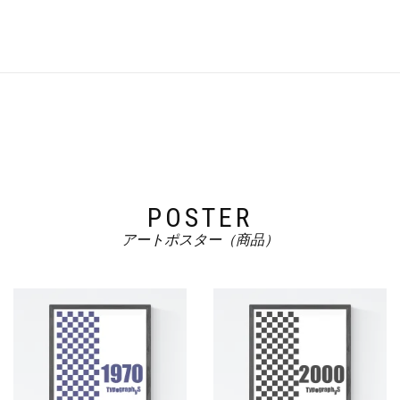
で
¥800
し
で
た。
す。
POSTER
アートポスター（商品）