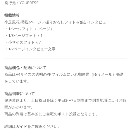
発行元：YOUPRESS
掲載情報
小芝風花 掲載2ページ／撮りおろしフォト＆独占インタビュー
・1ページフォト（1ページ）
・1/3ページフォトｘ1
・小サイズフォトｘ7
・1/2ページインタビュー文章
商品梱包・配送について
商品はA4サイズの透明のPPフィルムにいれ郵便局（ゆうメール）発送
をしています。
商品到着について
発送連絡より、土日祝日を除く平日3〜7日到着まで到着地域によりお時
間がかかります。
商品の到着は基本的にご自宅のポスト投函となります。
詳細は
ガイド
をご確認ください。