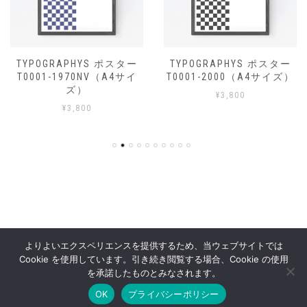
TYPOGRAPHYS ポスター
TYPOGRAPHYS ポスター
T0001-1970NV（A4サイ
T0001-2000（A4サイズ）
ズ）
¥
3,800
¥
3,800
よりよいエクスペリエンスを提供するため、当ウェブサイトでは
Cookie を使用しています。引き続き閲覧する場合、Cookie の使用
OFFSHOT OFFICIAL STORE
を承諾したものとみなされます。
OK
プライバシーポリシー