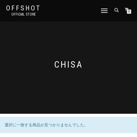
OFFSHOT
ナ
0
OFFICIAL STORE
ビ
ゲ
ー
シ
ョ
ン
切
り
CHISA
替
え
選択に一致する商品が見つかりませんでした。