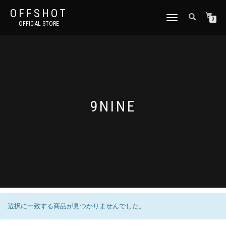
OFFSHOT
ナ
0
OFFICIAL STORE
ビ
ゲ
ー
シ
ョ
ン
切
り
9NINE
替
え
選択に一致する商品が見つかりませんでした。