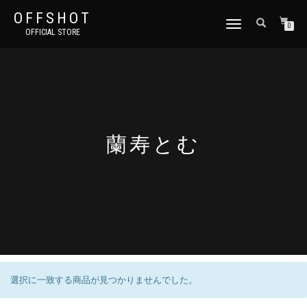
OFFSHOT
ナ
0
OFFICIAL STORE
ビ
ゲ
ー
シ
ョ
ン
切
り
蘭寿とむ
替
え
選択に一致する商品が見つかりませんでした。