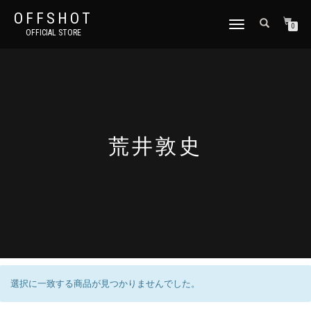
OFFSHOT
ナ
0
OFFICIAL STORE
ビ
ゲ
ー
シ
ョ
ン
切
り
荒井敦史
替
え
選択に一致する商品が見つかりませんでした。