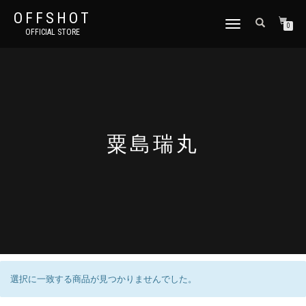
OFFSHOT
ナ
0
OFFICIAL STORE
ビ
ゲ
ー
シ
ョ
ン
切
り
粟島瑞丸
替
え
選択に一致する商品が見つかりませんでした。