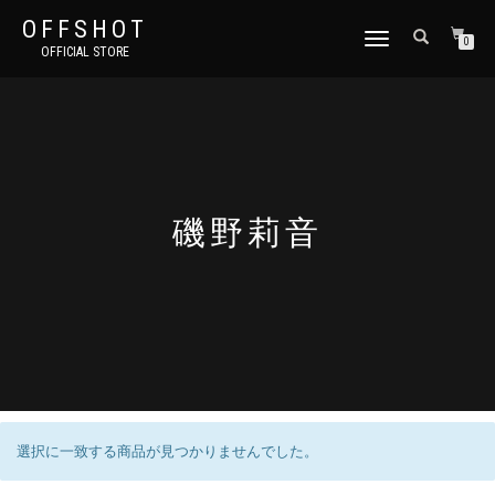
OFFSHOT
ナ
0
OFFICIAL STORE
ビ
ゲ
ー
シ
ョ
ン
切
り
磯野莉音
替
え
選択に一致する商品が見つかりませんでした。