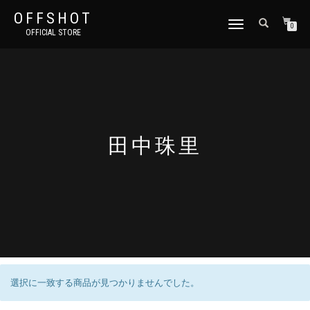
OFFSHOT
ナ
0
OFFICIAL STORE
ビ
ゲ
ー
シ
ョ
ン
切
り
田中珠里
替
え
選択に一致する商品が見つかりませんでした。