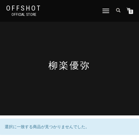
OFFSHOT
ナ
0
OFFICIAL STORE
ビ
ゲ
ー
シ
ョ
ン
切
り
柳楽優弥
替
え
選択に一致する商品が見つかりませんでした。