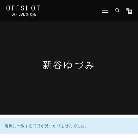
OFFSHOT
ナ
0
OFFICIAL STORE
ビ
ゲ
ー
シ
ョ
ン
切
り
新谷ゆづみ
替
え
選択に一致する商品が見つかりませんでした。