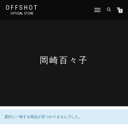
OFFSHOT
ナ
0
OFFICIAL STORE
ビ
ゲ
ー
シ
ョ
ン
切
り
岡崎百々子
替
え
選択に一致する商品が見つかりませんでした。