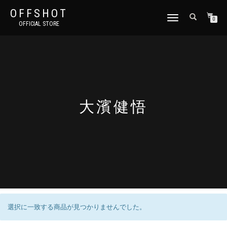
OFFSHOT
ナ
0
OFFICIAL STORE
ビ
ゲ
ー
シ
ョ
ン
切
り
大濱健悟
替
え
選択に一致する商品が見つかりませんでした。