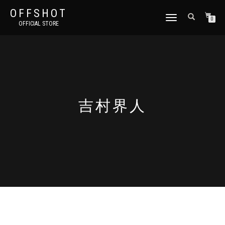
OFFSHOT
ナ
0
OFFICIAL STORE
ビ
ゲ
ー
シ
ョ
ン
切
り
吉村界人
替
え