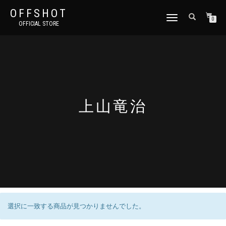
OFFSHOT
ナ
0
OFFICIAL STORE
ビ
ゲ
ー
シ
ョ
ン
切
り
上山竜治
替
え
選択に一致する商品が見つかりませんでした。