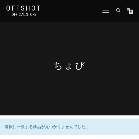
OFFSHOT
ナ
0
OFFICIAL STORE
ビ
ゲ
ー
シ
ョ
ン
切
り
ちょび
替
え
選択に一致する商品が見つかりませんでした。