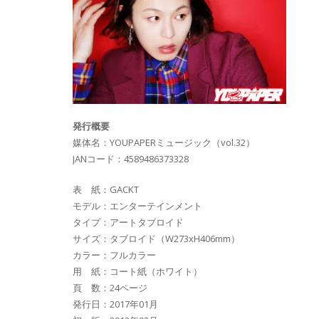
発行概要
媒体名：YOUPAPERミュージック（vol.32）
JANコード：4589486373328
表 紙：GACKT
モデル：エンターテインメント
タイプ：アートタブロイド
サイズ：タブロイド（W273xH406mm）
カラー：フルカラー
用 紙：コート紙（ホワイト）
頁 数：24ページ
発行日：2017年01月