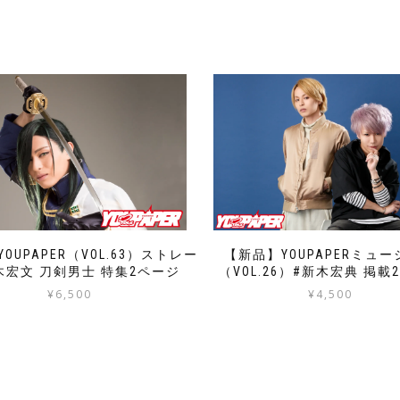
OUPAPER（VOL.63）ストレー
【新品】YOUPAPERミュ
木宏文 刀剣男士 特集2ページ
（VOL.26）#新木宏典 掲載
¥
6,500
¥
4,500