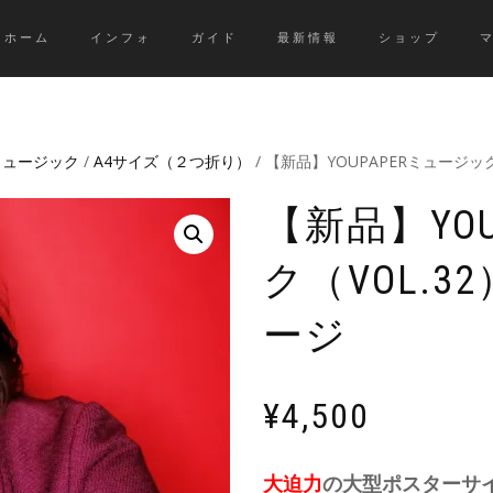
ホーム
インフォ
ガイド
最新情報
ショップ
Rミュージック
/
A4サイズ（２つ折り）
/ 【新品】YOUPAPERミュージック
【新品】YO
ク（VOL.3
ージ
¥
4,500
大迫力
の大型ポスターサ