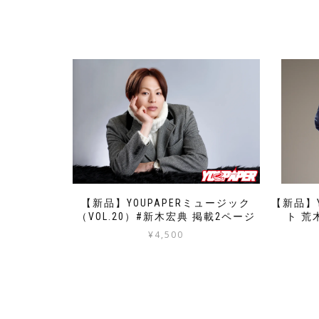
【新品】YOUPAPERミュージック
【新品】Y
（VOL.20）#新木宏典 掲載2ページ
ト 荒
¥
4,500