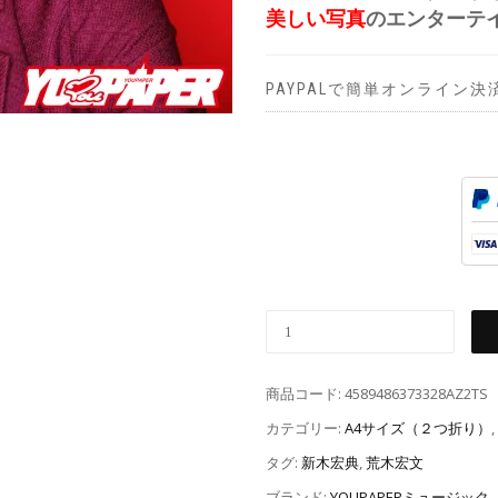
美しい写真
のエンターテ
PAYPALで簡単オンライン決
商品コード:
4589486373328AZ2TS
カテゴリー:
A4サイズ（２つ折り）
,
タグ:
新木宏典
,
荒木宏文
ブランド:
YOUPAPERミュージック