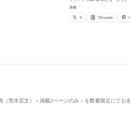
共有:
X
Threads
）新木宏典（荒木宏文）＜掲載2ページのみ＞を数量限定にて