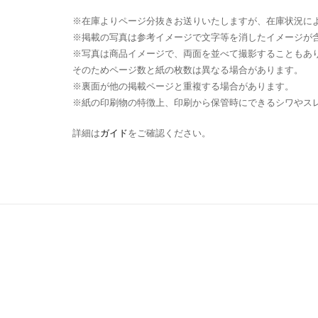
※在庫よりページ分抜きお送りいたしますが、在庫状況に
※掲載の写真は参考イメージで文字等を消したイメージが
※写真は商品イメージで、両面を並べて撮影することもあ
そのためページ数と紙の枚数は異なる場合があります。
※裏面が他の掲載ページと重複する場合があります。
※紙の印刷物の特徴上、印刷から保管時にできるシワやス
詳細は
ガイド
をご確認ください。