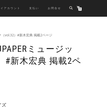
マイアカウント
支払い
お問合せ
0
（vol.32）#新木宏典 掲載2ページ
UPAPERミュージッ
2）#新木宏典 掲載2ペ
イズ