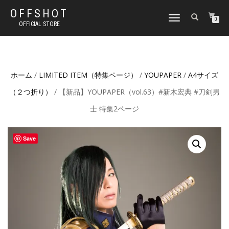
OFFSHOT
ナ
0
OFFICIAL STORE
ビ
ゲ
ー
シ
ョ
ホーム
/
LIMITED ITEM（特集ページ）
/
YOUPAPER
/
A4サイズ
ン
切
（２つ折り）
/ 【新品】YOUPAPER（vol.63）#新木宏典 #刀剣男
り
替
士 特集2ページ
え
Save