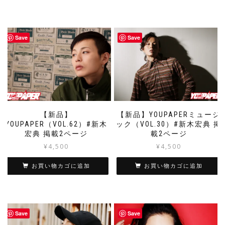
Save
Save
【新品】
【新品】YOUPAPERミュージ
YOUPAPER（VOL.62）#新木
ック（VOL.30）#新木宏典 掲
宏典 掲載2ページ
載2ページ
¥
4,500
¥
4,500
お買い物カゴに追加
お買い物カゴに追加
Save
Save