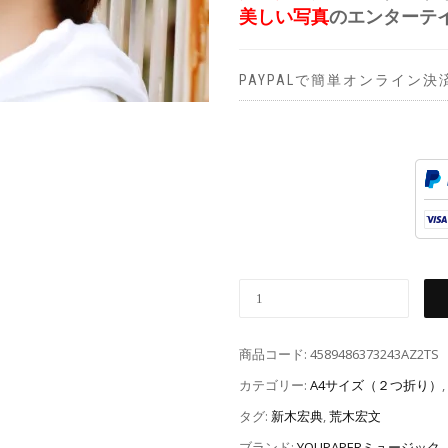
美しい写真
のエンターテ
PAYPALで簡単オンライン決
商品コード:
4589486373243AZ2TS
カテゴリー:
A4サイズ（２つ折り）
,
タグ:
新木宏典
,
荒木宏文
ブランド:
YOUPAPERミュージック