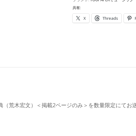
共有:
X
Threads
）新木宏典（荒木宏文）＜掲載2ページのみ＞を数量限定にて