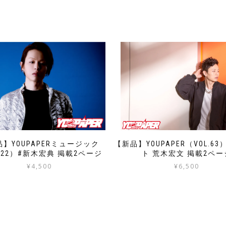
【新品】YOUPAPER（VOL.6
】YOUPAPERミュージック
ト 荒木宏文 掲載2ペー
L.22）#新木宏典 掲載2ページ
¥
6,500
¥
4,500