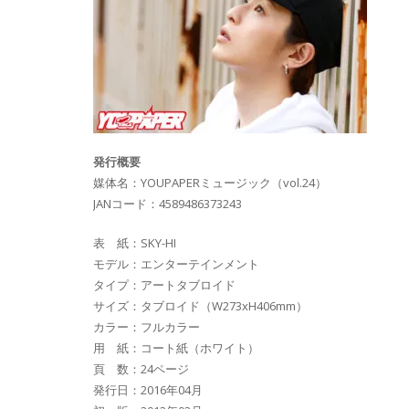
発行概要
媒体名：YOUPAPERミュージック（vol.24）
JANコード：4589486373243
表 紙：SKY-HI
モデル：エンターテインメント
タイプ：アートタブロイド
サイズ：タブロイド（W273xH406mm）
カラー：フルカラー
用 紙：コート紙（ホワイト）
頁 数：24ページ
発行日：2016年04月