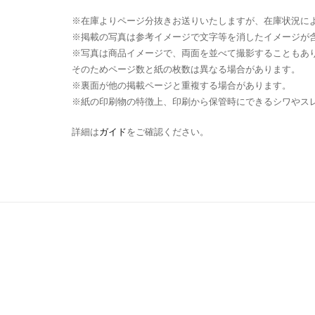
※在庫よりページ分抜きお送りいたしますが、在庫状況に
※掲載の写真は参考イメージで文字等を消したイメージが
※写真は商品イメージで、両面を並べて撮影することもあ
そのためページ数と紙の枚数は異なる場合があります。
※裏面が他の掲載ページと重複する場合があります。
※紙の印刷物の特徴上、印刷から保管時にできるシワやス
詳細は
ガイド
をご確認ください。