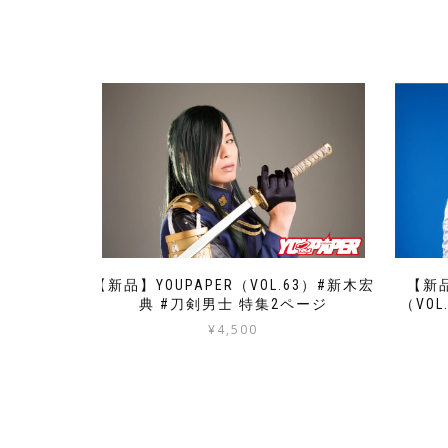
【新品】YOUPAPER（VOL.63）#新木宏
【新品
典 #刀剣男士 特集2ページ
（VO
¥
4,500