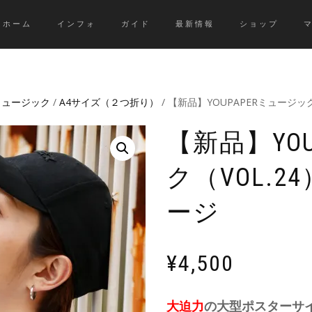
ホーム
インフォ
ガイド
最新情報
ショップ
Rミュージック
/
A4サイズ（２つ折り）
/ 【新品】YOUPAPERミュージック
【新品】YO
ク（VOL.2
ージ
¥
4,500
大迫力
の大型ポスターサ