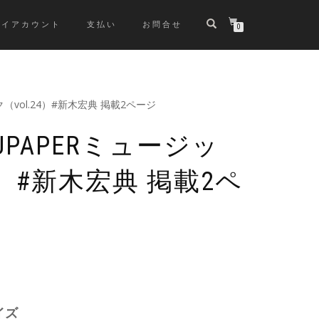
マイアカウント
支払い
お問合せ
0
（vol.24）#新木宏典 掲載2ページ
UPAPERミュージッ
4）#新木宏典 掲載2ペ
イズ