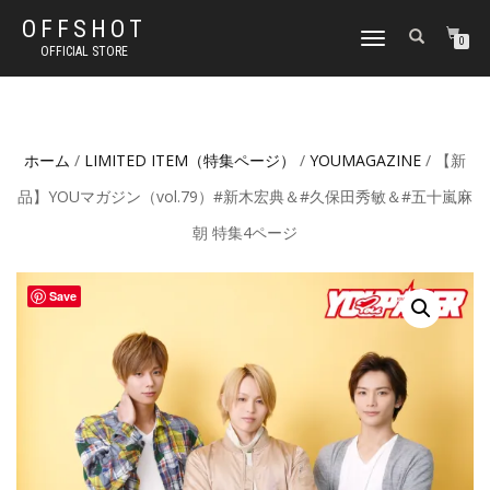
OFFSHOT
ナ
0
OFFICIAL STORE
ビ
ゲ
ー
シ
ョ
ホーム
/
LIMITED ITEM（特集ページ）
/
YOUMAGAZINE
/ 【新
ン
切
品】YOUマガジン（vol.79）#新木宏典＆#久保田秀敏＆#五十嵐麻
り
替
朝 特集4ページ
え
Save