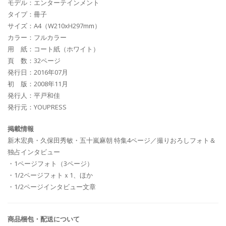
モデル：エンターテインメント
タイプ：冊子
サイズ：A4（W210xH297mm）
カラー：フルカラー
用 紙：コート紙（ホワイト）
頁 数：32ページ
発行日：2016年07月
初 版：2008年11月
発行人：平戸和佳
発行元：YOUPRESS
掲載情報
新木宏典・久保田秀敏・五十嵐麻朝 特集4ページ／撮りおろしフォト＆
独占インタビュー
・1ページフォト（3ページ）
・1/2ページフォトｘ1、ほか
・1/2ページインタビュー文章
商品梱包・配送について