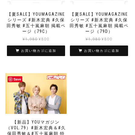
【夏SALE】YOUMAGAZINE
【夏SALE】YOUMAGAZINE
シリーズ #新木宏典 #久保
シリーズ #新木宏典 #久保
田秀敏 #五十嵐麻朝 掲載ペ
田秀敏 #五十嵐麻朝 掲載ペ
ージ（79C）
ージ（79D）
元
現
元
現
¥
1,980
¥
800
¥
1,980
¥
800
の
在
の
在
価
の
価
の
お買い物カゴに追加
お買い物カゴに追加
格
価
格
価
は
格
は
格
¥1,980
は
¥1,980
は
で
¥800
で
¥800
Save
し
で
し
で
た。
す。
た。
す。
【新品】YOUマガジン
（VOL.79）#新木宏典＆#久
保田秀敏＆#五十嵐麻朝 特