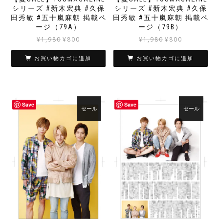
シリーズ #新木宏典 #久保
シリーズ #新木宏典 #久保
田秀敏 #五十嵐麻朝 掲載ペ
田秀敏 #五十嵐麻朝 掲載ペ
ージ（79A）
ージ（79B）
元
現
元
現
¥
1,980
¥
800
¥
1,980
¥
800
の
在
の
在
価
の
価
の
お買い物カゴに追加
お買い物カゴに追加
格
価
格
価
は
格
は
格
¥1,980
は
¥1,980
は
で
¥800
で
¥800
Save
Save
し
で
し
で
セール
セール
た。
す。
た。
す。