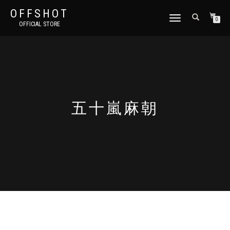
OFFSHOT
ナ
0
OFFICIAL STORE
ビ
ゲ
ー
シ
ョ
ン
切
り
五十嵐麻朝
替
え