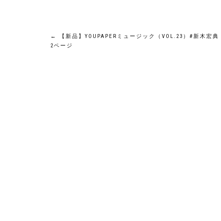
投
←
【新品】YOUPAPERミュージック（VOL.23）#新木宏典
2ページ
稿
ナ
ビ
ゲ
ー
シ
ョ
ン