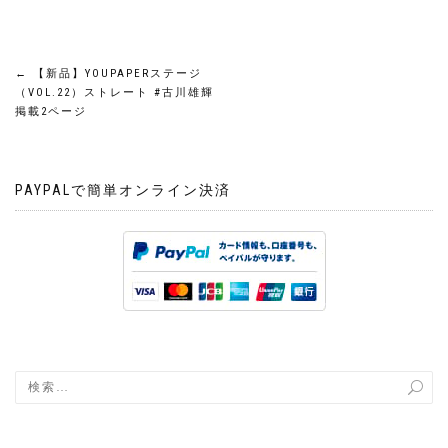
投
←
【新品】YOUPAPERステージ
（VOL.22）ストレート #古川雄輝
稿
掲載2ページ
ナ
PAYPALで簡単オンライン決済
ビ
ゲ
ー
シ
ョ
ン