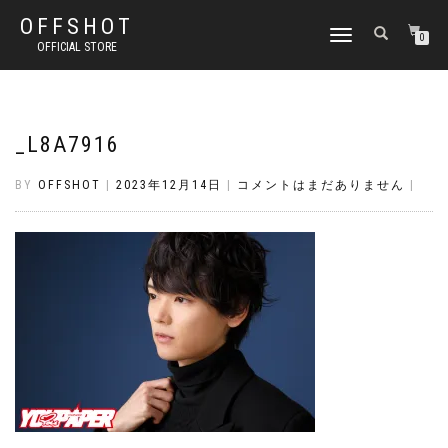
OFFSHOT
ナ
0
OFFICIAL STORE
ビ
ゲ
ー
シ
ョ
_L8A7916
ン
切
BY
OFFSHOT
|
2023年12月14日
|
コメントはまだありません
|
り
替
え