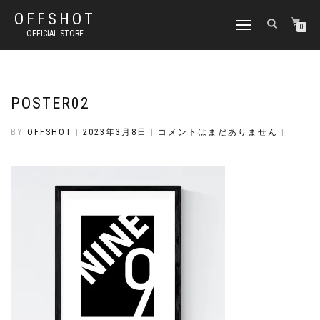
OFFSHOT
ナ
0
OFFICIAL STORE
ビ
ゲ
ー
シ
ョ
POSTER02
ン
切
BY
OFFSHOT
|
2023年3月8日
|
コメントはまだありません
|
り
替
え