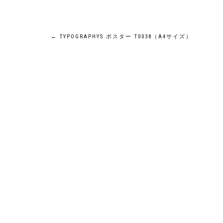
投
←
TYPOGRAPHYS ポスター T0038（A4サイズ）
稿
ナ
ビ
ゲ
ー
シ
ョ
ン