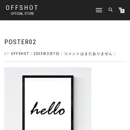
OFFSHOT
ナ
0
OFFICIAL STORE
ビ
ゲ
ー
シ
ョ
POSTER02
ン
切
BY
OFFSHOT
|
2023年3月7日
|
コメントはまだありません
|
り
替
え