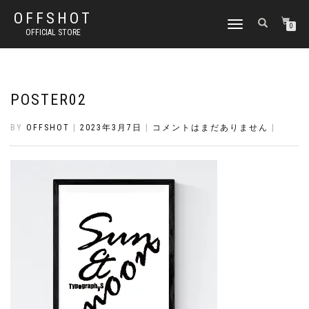
OFFSHOT
ナ
0
OFFICIAL STORE
ビ
ゲ
ー
シ
ョ
POSTER02
ン
切
BY
OFFSHOT
|
2023年3月7日
|
コメントはまだありません
|
り
替
え