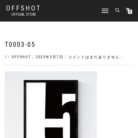
OFFSHOT
ナ
0
OFFICIAL STORE
ビ
ゲ
ー
シ
ョ
T0003-05
ン
切
BY
OFFSHOT
|
2023年3月7日
|
コメントはまだありません
|
り
替
え