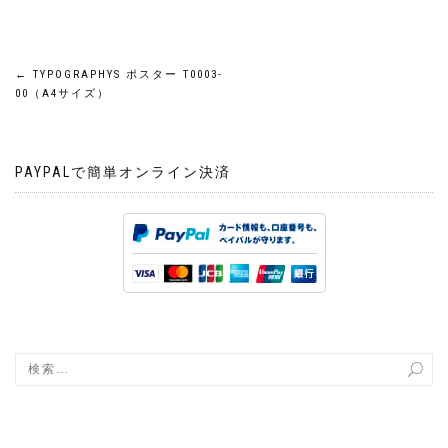
投
←
TYPOGRAPHYS ポスター T0003-
00（A4サイズ）
稿
ナ
PAYPALで簡単オンライン決済
ビ
ゲ
ー
シ
ョ
ン