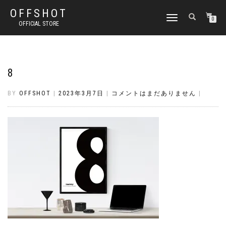
OFFSHOT
ナ
0
OFFICIAL STORE
ビ
ゲ
ー
シ
ョ
8
ン
切
BY
OFFSHOT
|
2023年3月7日
|
コメントはまだありません
|
り
替
え