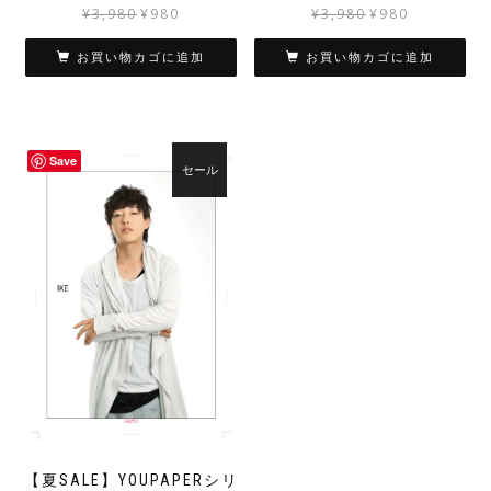
元
現
元
現
¥
3,980
¥
980
¥
3,980
¥
980
の
在
の
在
価
の
価
の
お買い物カゴに追加
お買い物カゴに追加
格
価
格
価
は
格
は
格
¥3,980
は
¥3,980
は
で
¥980
で
¥980
Save
し
で
し
で
セール
た。
す。
た。
す。
【夏SALE】YOUPAPERシリ