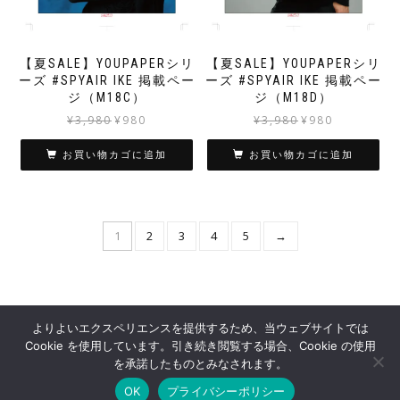
【夏SALE】YOUPAPERシリ
【夏SALE】YOUPAPERシリ
ーズ #SPYAIR IKE 掲載ペー
ーズ #SPYAIR IKE 掲載ペー
ジ（M18C）
ジ（M18D）
元
現
元
現
¥
3,980
¥
980
¥
3,980
¥
980
の
在
の
在
価
の
価
の
お買い物カゴに追加
お買い物カゴに追加
格
価
格
価
は
格
は
格
¥3,980
は
¥3,980
は
で
¥980
で
¥980
1
2
3
4
5
→
し
で
し
で
た。
す。
た。
す。
よりよいエクスペリエンスを提供するため、当ウェブサイトでは
Cookie を使用しています。引き続き閲覧する場合、Cookie の使用
OFFSHOT OFFICIAL STORE
を承諾したものとみなされます。
OK
プライバシーポリシー