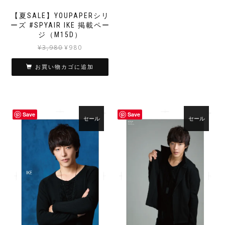
【夏SALE】YOUPAPERシリ
ーズ #SPYAIR IKE 掲載ペー
ジ（M15D）
元
現
¥
3,980
¥
980
の
在
価
の
お買い物カゴに追加
格
価
は
格
¥3,980
は
で
¥980
Save
Save
し
で
セール
セール
た。
す。