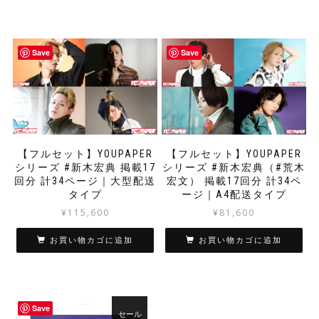
Save
Save
【フルセット】YOUPAPER
【フルセット】YOUPAPER
シリーズ #新木宏典 掲載17
シリーズ #新木宏典（#荒木
回分 計34ページ｜大型配送
宏文） 掲載17回分 計34ペ
タイプ
ージ｜A4配送タイプ
¥
115,600
¥
81,600
お買い物カゴに追加
お買い物カゴに追加
Save
セール