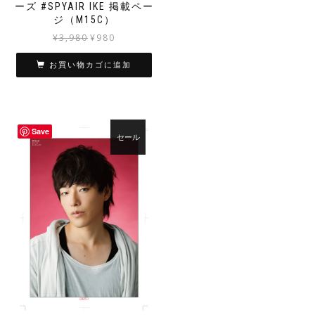
ーズ #SPYAIR IKE 掲載ペー
ジ（M15C）
元
現
¥
3,980
¥
980
の
在
価
の
お買い物カゴに追加
格
価
は
格
¥3,980
は
で
¥980
Save
し
で
セール
た。
す。