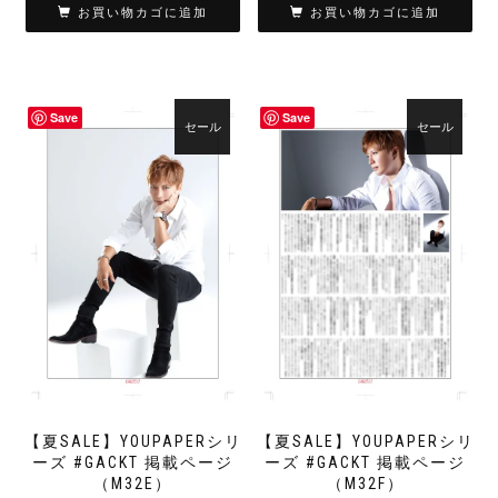
価
の
価
の
お買い物カゴに追加
お買い物カゴに追加
格
価
格
価
は
格
は
格
¥3,980
は
¥3,980
は
で
¥980
で
¥980
Save
Save
し
で
し
で
セール
セール
た。
す。
た。
す。
【夏SALE】YOUPAPERシリ
【夏SALE】YOUPAPERシリ
ーズ #GACKT 掲載ページ
ーズ #GACKT 掲載ページ
（M32E）
（M32F）