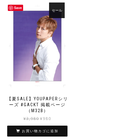
で
¥980
Save
し
で
セール
た。
す。
【夏SALE】YOUPAPERシリ
ーズ #GACKT 掲載ページ
（M32B）
元
現
¥
3,980
¥
980
の
在
価
の
お買い物カゴに追加
格
価