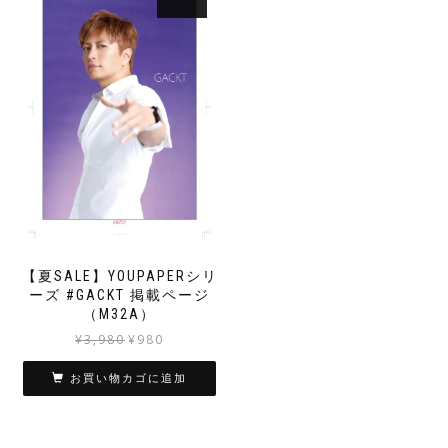
【夏SALE】YOUPAPERシリ
ーズ #GACKT 掲載ページ
（M32A）
元
現
¥
3,980
¥
980
の
在
価
の
お買い物カゴに追加
格
価
は
格
¥3,980
は