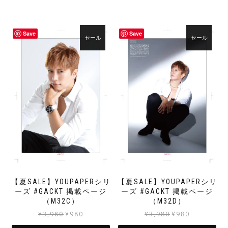
は
格
¥3,980
は
で
¥980
Save
Save
し
で
セール
セール
た。
す。
【夏SALE】YOUPAPERシリ
【夏SALE】YOUPAPERシリ
ーズ #GACKT 掲載ページ
ーズ #GACKT 掲載ページ
（M32C）
（M32D）
元
現
元
現
¥
3,980
¥
980
¥
3,980
¥
980
の
在
の
在