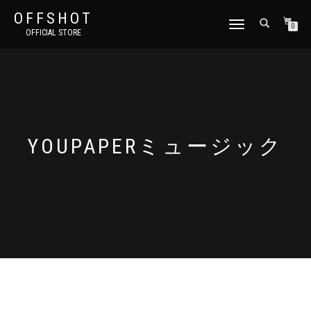
OFFSHOT
ナ
0
OFFICIAL STORE
ビ
ゲ
ー
シ
ョ
ン
切
り
YOUPAPERミュージック
替
え