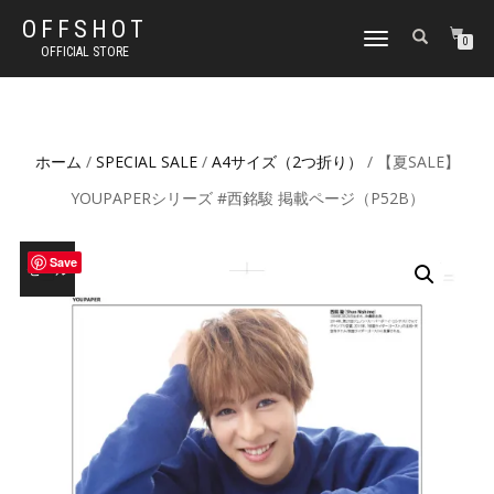
OFFSHOT
ナ
0
OFFICIAL STORE
ビ
ゲ
ー
シ
ョ
ホーム
/
SPECIAL SALE
/
A4サイズ（2つ折り）
/ 【夏SALE】
ン
切
YOUPAPERシリーズ #西銘駿 掲載ページ（P52B）
り
替
え
Save
セール