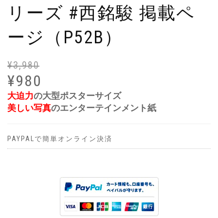
リーズ #西銘駿 掲載ペ
ージ（P52B）
¥
3,980
元
現
の
在
¥
980
価
の
大迫力
の大型ポスターサイズ
格
価
美しい写真
のエンターテインメント紙
は
格
¥3
は
で
¥9
PAYPALで簡単オンライン決済
し
で
た
す