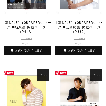
【夏SALE】YOUPAPERシリー
【夏SALE】YOUPAPERシリー
ズ #福原遥 掲載ページ
ズ #黒島結菜 掲載ページ
（P61A）
（P38C）
元
現
¥
3,980
¥
3,980
の
在
¥
980
¥
980
価
の
お買い物カゴに追加
お買い物カゴに追加
格
価
は
格
¥3,980
は
で
¥980
し
で
Save
Save
セール
セール
た。
す。