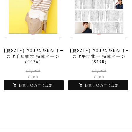
【夏SALE】YOUPAPERシリー
【夏SALE】YOUPAPERシリー
ズ #千葉雄大 掲載ページ
ズ #平間壮一 掲載ページ
（C07A）
（S19B）
元
現
¥
3,980
¥
3,980
の
在
¥
980
¥
980
価
の
お買い物カゴに追加
お買い物カゴに追加
格
価
は
格
¥3,980
は
で
¥980
し
で
た。
す。