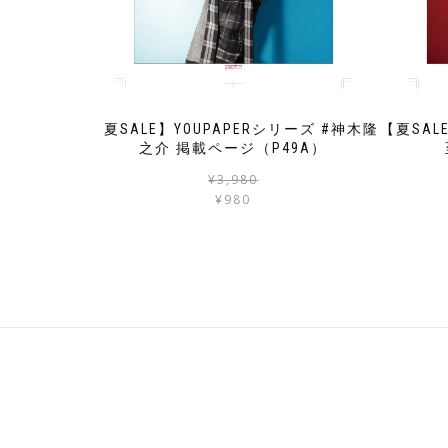
【夏SALE】YOUPAPERシリーズ #神木隆
【夏SAL
之介 掲載ページ（P49A）
元
現
¥
3,980
の
在
¥
980
価
の
格
価
は
格
¥3,980
は
で
¥980
し
で
た。
す。