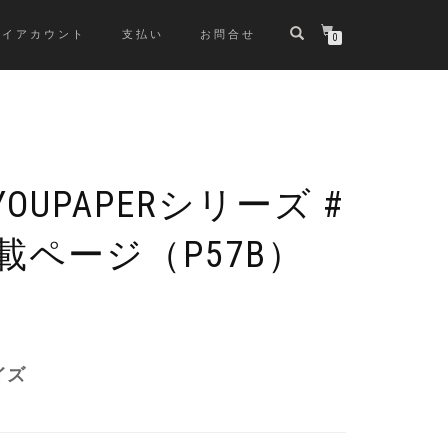
マイアカウント
支払い
お問合せ
0
YOUPAPERシリーズ #
載ページ（P57B）
元
現
の
在
価
の
イズ
格
価
は
格
¥3,980
は