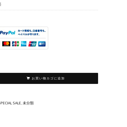
で
¥980
済
し
で
た。
す。
お買い物カゴに追加
SPECIAL SALE
,
未分類