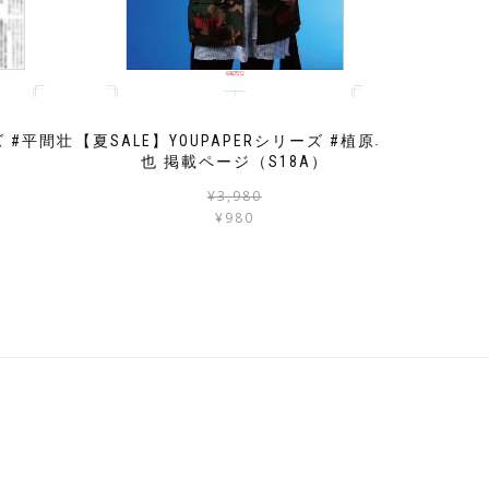
ズ #平間壮
【夏SALE】YOUPAPERシリーズ #植原卓
）
也 掲載ページ（S18A）
元
現
元
現
¥
3,980
の
在
の
在
¥
980
価
の
価
の
格
価
格
価
は
格
は
格
¥3,980
は
¥3,980
は
で
¥980
で
¥980
し
で
し
で
た。
す。
た。
す。