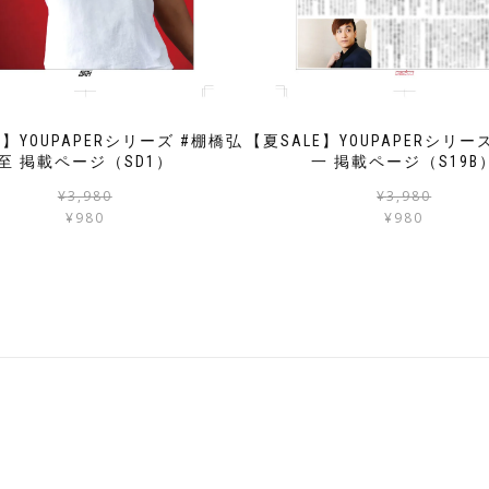
E】YOUPAPERシリーズ #棚橋弘
【夏SALE】YOUPAPERシリー
至 掲載ページ（SD1）
一 掲載ページ（S19B
元
現
¥
3,980
¥
3,980
の
在
¥
980
¥
980
価
の
格
価
は
格
¥3,980
は
で
¥980
し
で
た。
す。