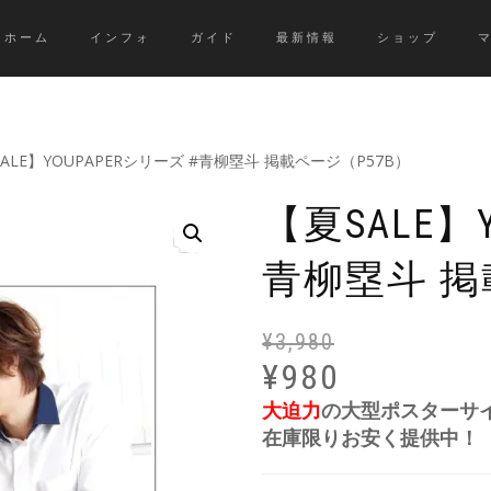
ホーム
インフォ
ガイド
最新情報
ショップ
SALE】YOUPAPERシリーズ #青柳塁斗 掲載ページ（P57B）
【夏SALE】
青柳塁斗 掲
¥
3,980
¥
980
大迫力
の大型ポスターサ
在庫限りお安く提供中！