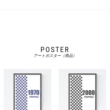
た。
す。
POSTER
アートポスター（商品）