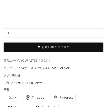
お買い物カゴに追加
商品コード:
YOUPA2TSS-1-5-21-1
カテゴリー:
A4サイズ（2つ折り）
,
SPECIAL SALE
タグ:
城田優
ブランド:
YOUPAPERステージ
共有:
X
Threads
Pinterest