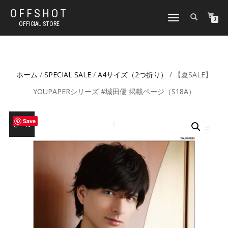
OFFSHOT
ナ
0
OFFICIAL STORE
ビ
ゲ
ー
シ
ョ
ホーム
/
SPECIAL SALE
/
A4サイズ（2つ折り）
/ 【夏SALE】
ン
切
YOUPAPERシリーズ #城田優 掲載ページ（S18A）
り
替
え
Save
セール