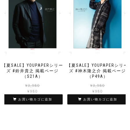
【夏SALE】YOUPAPERシリー
【夏SALE】YOUPAPERシリー
ズ #鈴井貴之 掲載ページ
ズ #神木隆之介 掲載ページ
（S21A）
（P49A）
元
現
¥
3,980
¥
3,980
の
在
¥
980
¥
980
価
の
お買い物カゴに追加
お買い物カゴに追加
格
価
は
格
¥3,980
は
で
¥980
し
で