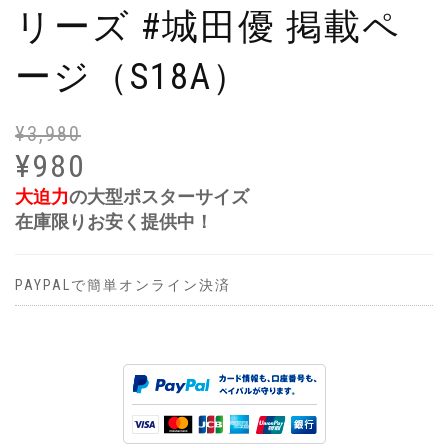
リーズ #城田優 掲載ペ
ージ（S18A）
¥
3,980
元
現
の
在
¥
980
価
の
大迫力
の大型ポスターサイズ
格
価
在庫限りお安く提供中！
は
格
¥3
は
で
¥9
PAYPALで簡単オンライン決済
し
で
た
す