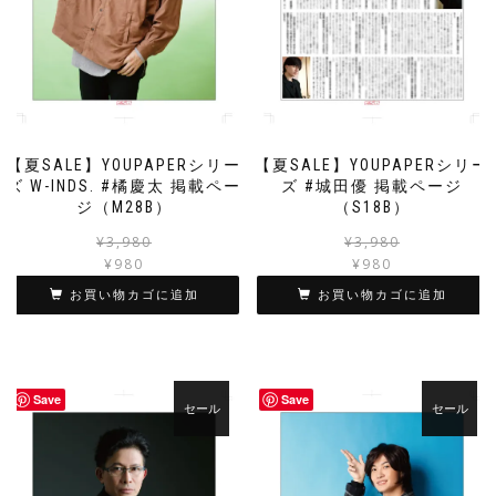
【夏SALE】YOUPAPERシリー
【夏SALE】YOUPAPERシリー
ズ W-INDS. #橘慶太 掲載ペー
ズ #城田優 掲載ページ
ジ（M28B）
（S18B）
元
現
¥
3,980
¥
3,980
の
在
¥
980
¥
980
価
の
お買い物カゴに追加
お買い物カゴに追加
格
価
は
格
¥3,980
は
で
¥980
し
で
Save
Save
セール
セール
た。
す。