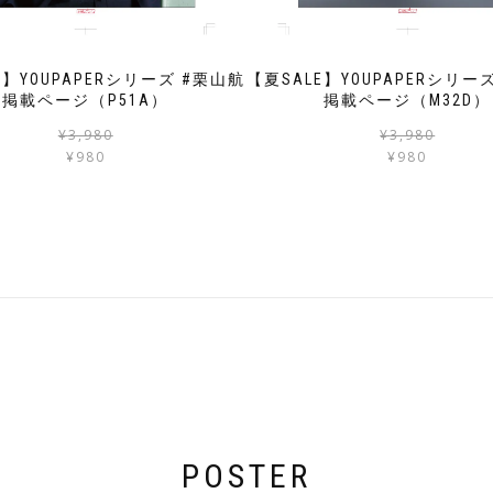
E】YOUPAPERシリーズ #栗山航
【夏SALE】YOUPAPERシリーズ
掲載ページ（P51A）
掲載ページ（M32D）
元
現
¥
3,980
¥
3,980
の
在
¥
980
¥
980
価
の
格
価
は
格
¥3,980
は
で
¥980
し
で
た。
す。
POSTER