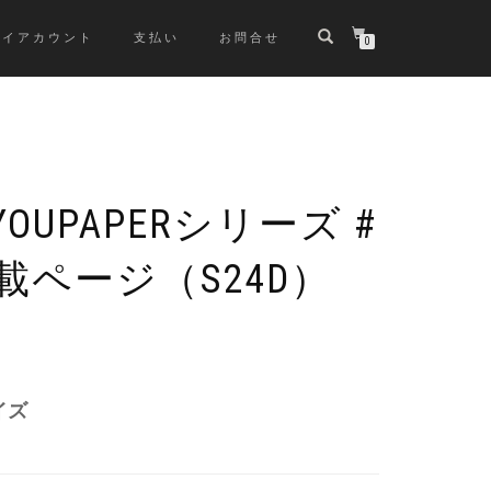
マイアカウント
支払い
お問合せ
0
YOUPAPERシリーズ #
載ページ（S24D）
元
現
の
在
価
の
イズ
格
価
は
格
¥3,980
は