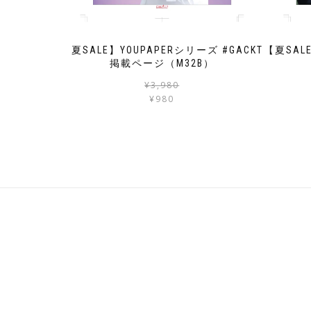
【夏SALE】YOUPAPERシリーズ #GACKT
【夏SAL
掲載ページ（M32B）
元
現
¥
3,980
の
在
¥
980
価
の
格
価
は
格
¥3,980
は
で
¥980
し
で
た。
す。