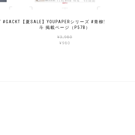
 #GACKT
【夏SALE】YOUPAPERシリーズ #青柳塁
斗 掲載ページ（P57B）
元
現
元
現
¥
3,980
の
在
の
在
¥
980
価
の
価
の
格
価
格
価
は
格
は
格
¥3,980
は
¥3,980
は
で
¥980
で
¥980
し
で
し
で
た。
す。
た。
す。