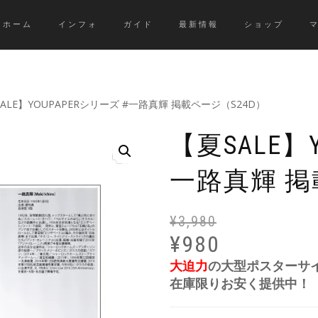
ホーム
インフォ
ガイド
最新情報
ショップ
SALE】YOUPAPERシリーズ #一路真輝 掲載ページ（S24D）
【夏SALE】
一路真輝 掲
¥
3,980
¥
980
大迫力
の大型ポスターサ
在庫限りお安く提供中！