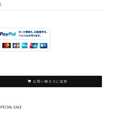
で
¥980
済
し
で
た。
す。
お買い物カゴに追加
SPECIAL SALE