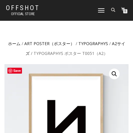
OFFSHOT
ナ
0
OFFICIAL STORE
ビ
ゲ
ー
シ
ョ
ホーム
/
ART POSTER（ポスター）
/
TYPOGRAPHYS
/
A2サイ
ン
切
ズ
/ TYPOGRAPHYS ポスター T0051（A2）
り
替
え
Save