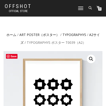
OFFSHOT
ナ
0
OFFICIAL STORE
ビ
ゲ
ー
シ
ョ
ホーム
/
ART POSTER（ポスター）
/
TYPOGRAPHYS
/
A2サイ
ン
切
ズ
/ TYPOGRAPHYS ポスター T0039（A2）
り
替
え
Save