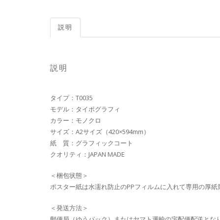
説明
説明
タイプ：T0035
モデル：タイポグラフィ
カラー：モノクロ
サイズ：A2サイズ（420×594mm）
紙 質：グラフィックコート
クオリティ：JAPAN MADE
＜梱包状態＞
ポスター紙は水濡れ防止のPPフィルムに入れて専用の厚紙
＜発送方法＞
郵便局（ゆうパック）またはヤマト運輸の宅配便配送とな