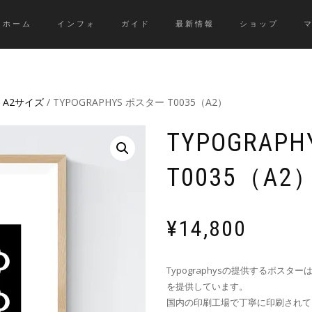
ホーム
インフォ
ガイド
最新情報
ショップ
/
A2サイズ
/ TYPOGRAPHYS ポスター T0035（A2）
TYPOGRAP
T0035（A2
¥
14,800
Typographysの提供するポ
を提供しています。
国内の印刷工場で丁寧に印刷されて