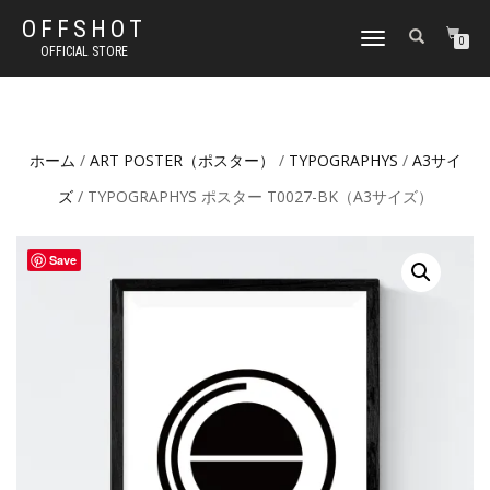
OFFSHOT
ナ
0
OFFICIAL STORE
ビ
ゲ
ー
シ
ョ
ホーム
/
ART POSTER（ポスター）
/
TYPOGRAPHYS
/
A3サイ
ン
切
ズ
/ TYPOGRAPHYS ポスター T0027-BK（A3サイズ）
り
替
え
Save