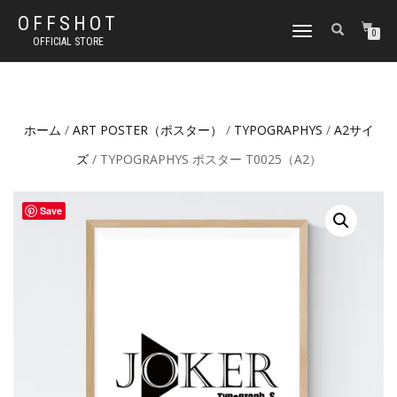
OFFSHOT
ナ
0
OFFICIAL STORE
ビ
ゲ
ー
シ
ョ
ホーム
/
ART POSTER（ポスター）
/
TYPOGRAPHYS
/
A2サイ
ン
切
ズ
/ TYPOGRAPHYS ポスター T0025（A2）
り
替
え
Save