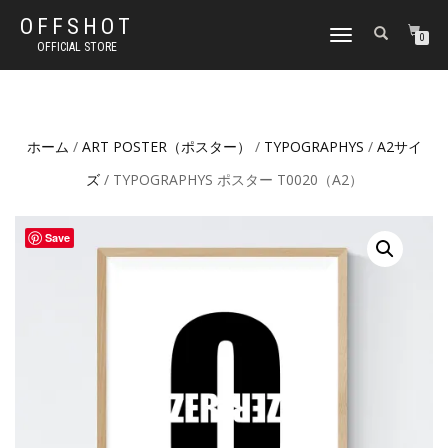
OFFSHOT
ナ
0
OFFICIAL STORE
ビ
ゲ
ー
シ
ョ
ホーム
/
ART POSTER（ポスター）
/
TYPOGRAPHYS
/
A2サイ
ン
切
ズ
/ TYPOGRAPHYS ポスター T0020（A2）
り
替
え
Save