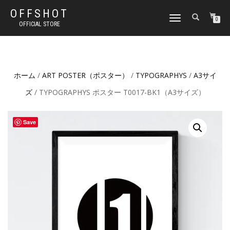
OFFSHOT
ナ
0
OFFICIAL STORE
ビ
ゲ
ー
シ
ョ
ホーム
/
ART POSTER（ポスター）
/
TYPOGRAPHYS
/
A3サイ
ン
切
ズ
/ TYPOGRAPHYS ポスター T0017-BK1（A3サイズ）
り
替
え
Save