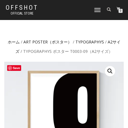
OFFSHOT
ナ
0
OFFICIAL STORE
ビ
ゲ
ー
シ
ョ
ホーム
/
ART POSTER（ポスター）
/
TYPOGRAPHYS
/
A2サイ
ン
切
ズ
/ TYPOGRAPHYS ポスター T0003-09（A2サイズ）
り
替
え
Save