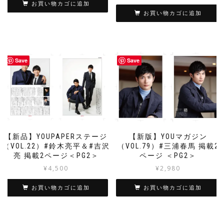
お買い物カゴに追加
お買い物カゴに追加
Save
Save
【新品】YOUPAPERステージ
【新版】YOUマガジン
（VOL.22）#鈴木亮平＆#吉沢
（VOL.79）#三浦春馬 掲載2
亮 掲載2ページ＜PG2＞
ページ ＜PG2＞
¥
4,500
¥
2,980
お買い物カゴに追加
お買い物カゴに追加