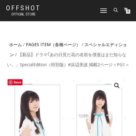
OFFSHOT
ナ
0
OFFICIAL STORE
ビ
ゲ
ー
シ
ョ
ホーム
/
PAGES ITEM（各種ページ）
/
スペシャルエディショ
ン
切
ン
/ 【新品】ドラマ｢あの日見た花の名前を僕達はまだ知らな
り
替
い。」SpecialEdition（特別版）#浜辺美波 掲載2ページ＜PG1＞
え
Save