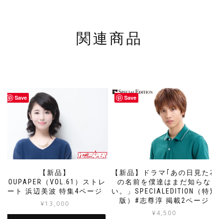
関連商品
Save
Save
【新品】
【新品】ドラマ｢あの日見た花
YOUPAPER（VOL.61）ストレ
の名前を僕達はまだ知らな
ート 浜辺美波 特集4ページ
い。」SPECIALEDITION（特別
版）#志尊淳 掲載2ページ
¥
13,000
¥
4,500