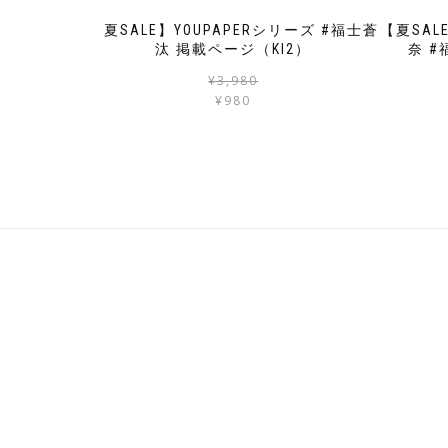
【夏SALE】YOUPAPERシリーズ #福士蒼
【夏SAL
汰 掲載ページ（KI2）
奈 #
元
現
¥
3,980
の
在
¥
980
価
の
格
価
は
格
¥3,980
は
で
¥980
し
で
た。
す。