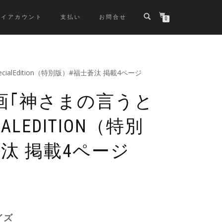
マイアカウント
支払い
お問合せ
0
alEdition（特別版）#福士蒼汰 掲載4ページ
画｢神さまの言うと
ALEDITION（特別
汰 掲載4ページ
イズ