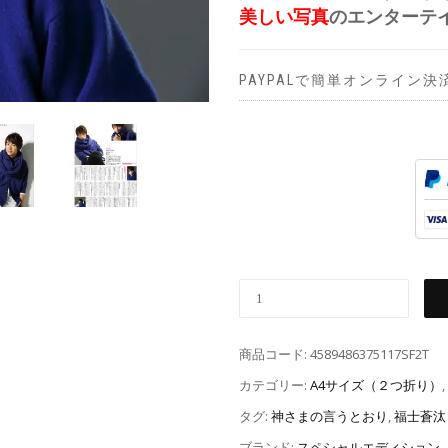
美しい写真
のエンターテ
PAYPALで簡単オンライン決
商品コード:
4589486375117SF2T
カテゴリー:
A4サイズ（２つ折り）
,
タグ:
神さまの言うとおり
,
福士蒼汰
ブランド:
スペシャルエディション