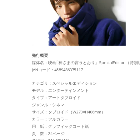
発行概要
媒体名：映画｢神さまの言うとおり」SpecialEdition（特別
JANコード：4589486375117
カテゴリ：スペシャルエディション
モデル：エンターテインメント
タイプ：アートタブロイド
ジャンル：シネマ
サイズ：タブロイド（W273×H406mm）
カラー：フルカラー
用 紙：グラフィックコート紙
頁 数：24ページ