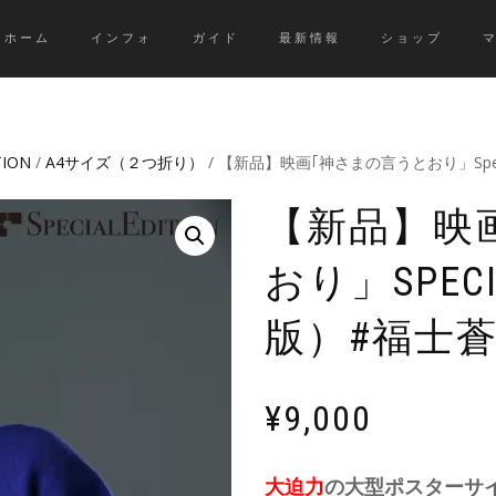
ホーム
インフォ
ガイド
最新情報
ショップ
TION
/
A4サイズ（２つ折り）
/ 【新品】映画｢神さまの言うとおり」Speci
【新品】映
おり」SPECI
版）#福士蒼
¥
9,000
大迫力
の大型ポスターサ