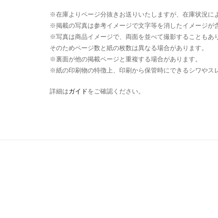
※在庫よりページ分抜きお送りいたしますが、在庫状況に
※掲載の写真は参考イメージで文字等を消したイメージが
※写真は商品イメージで、両面を並べて撮影することもあ
そのためページ数と紙の枚数は異なる場合があります。
※裏面が他の掲載ページと重複する場合があります。
※紙の印刷物の特徴上、印刷から保管時にできるシワやス
詳細は
ガイド
をご確認ください。