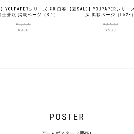
E】YOUPAPERシリーズ #川口春
【夏SALE】YOUPAPERシリー
福士蒼汰 掲載ページ（SI1）
汰 掲載ページ（P52E
元
現
¥
3,980
¥
3,980
の
在
¥
980
¥
980
価
の
格
価
は
格
¥3,980
は
で
¥980
し
で
た。
す。
POSTER
アートポスター（商品）