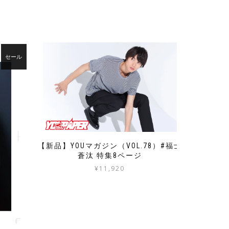
セール
【新品】YOUマガジン（VOL.78）#福士
蒼汰 特集8ページ
¥
11,920