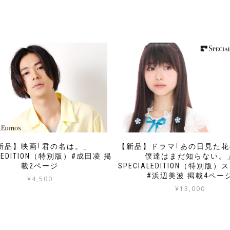
新品】映画｢君の名は。」
【新品】ドラマ｢あの日見た
ALEDITION（特別版）#成田凌 掲
僕達はまだ知らない。
載2ページ
SPECIALEDITION（特別版
#浜辺美波 掲載4ペー
¥
4,500
¥
13,000