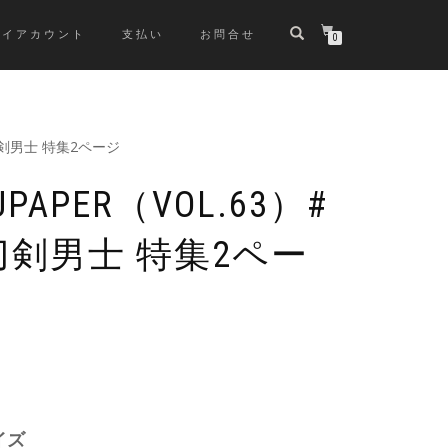
マイアカウント
支払い
お問合せ
0
#刀剣男士 特集2ページ
APER（VOL.63）#
刀剣男士 特集2ペー
イズ