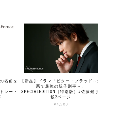
花の名前を
【新品】ドラマ「ビター・ブラッド～最
」
悪で最強の親子刑事～」
）ストレート
SPECIALEDITION（特別版）#佐藤健 掲
ジ
載2ページ
¥
4,500