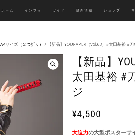
ホーム
インフォ
ガイド
最新情報
ショップ
/
A4サイズ（２つ折り）
/ 【新品】YOUPAPER（vol.63）#太田基裕 
【新品】YOUP
太田基裕 #
ジ
¥
4,500
大迫力
の大型ポスターサ