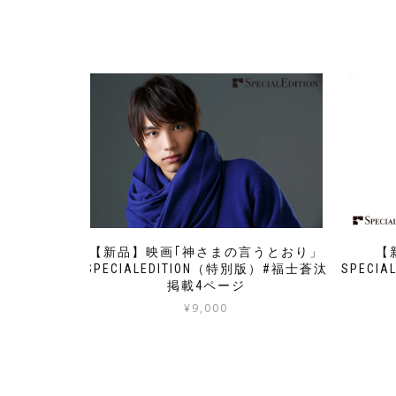
【新品】映画｢神さまの言うとおり」
【
SPECIALEDITION（特別版）#福士蒼汰
SPECI
掲載4ページ
¥
9,000