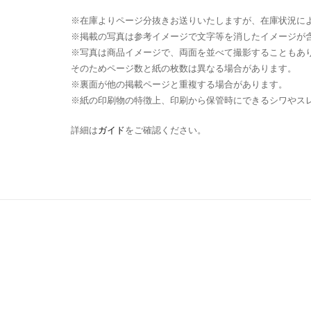
※在庫よりページ分抜きお送りいたしますが、在庫状況に
※掲載の写真は参考イメージで文字等を消したイメージが
※写真は商品イメージで、両面を並べて撮影することもあ
そのためページ数と紙の枚数は異なる場合があります。
※裏面が他の掲載ページと重複する場合があります。
※紙の印刷物の特徴上、印刷から保管時にできるシワやス
詳細は
ガイド
をご確認ください。