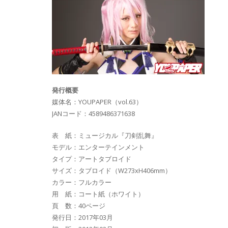
発行概要
媒体名：YOUPAPER（vol.63）
JANコード：4589486371638
表 紙：ミュージカル『刀剣乱舞』
モデル：エンターテインメント
タイプ：アートタブロイド
サイズ：タブロイド（W273xH406mm）
カラー：フルカラー
用 紙：コート紙（ホワイト）
頁 数：40ページ
発行日：2017年03月