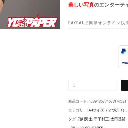
美しい写真
のエンターテ
PAYPALで簡単オンライン決
商品コード:
4589486371638TMO2T
カテゴリー:
A4サイズ（２つ折り）
,
タグ:
刀剣男士
,
千子村正
,
太田基裕
ブランド:
YOUPAPER