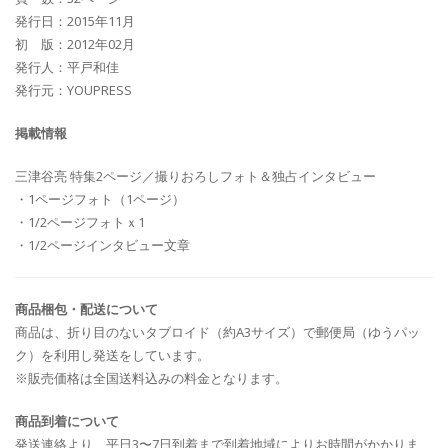
発行日：2015年11月
初 版：2012年02月
発行人：平戸和佳
発行元：YOUPRESS
掲載情報
三津谷亮 特集2ページ／撮りおろしフォト＆独占インタビュー
・1ページフォト（1ページ）
・1/2ページフォトｘ1
・1/2ページインタビュー文章
商品梱包・配送について
商品は、折り目のないタブロイド（約A3サイズ）で郵便局（ゆうパッ
ク）を利用し発送をしています。
※販売価格は全国送料込みの料金となります。
商品到着について
発送連絡より、平日3〜7日到着まで到着地域によりお時間がかかりま