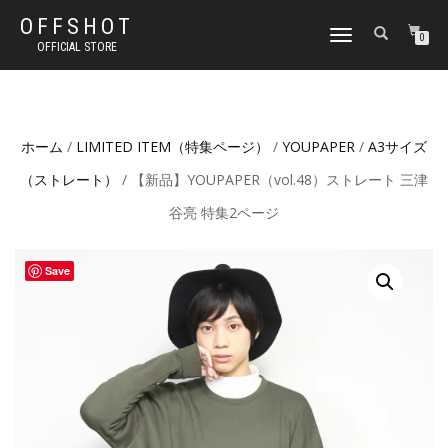
OFFSHOT
ナ
0
OFFICIAL STORE
ビ
ゲ
ー
シ
ョ
ホーム
/
LIMITED ITEM（特集ページ）
/
YOUPAPER
/
A3サイズ
ン
切
（ストレート）
/ 【新品】YOUPAPER（vol.48）ストレート 三津
り
替
谷亮 特集2ページ
え
Save