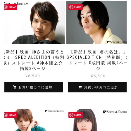
Save
Save
【新品】映画｢神さまの言うと
【新品】映画｢君の名は。」
おり」SPECIALEDITION（特別
SPECIALEDITION（特別版）ス
版）ストレート #神木隆之介
トレート #成田凌 掲載2ペー
掲載2ページ
ジ
¥
6,500
¥
6,500
お買い物カゴに追加
お買い物カゴに追加
Save
Save