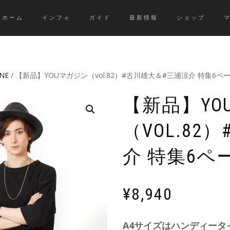
ホーム
インフォ
ガイド
最新情報
ショップ
NE
/ 【新品】YOUマガジン（vol.82）#古川雄大＆#三浦涼介 特集6ペ
【新品】YO
（VOL.8
介 特集6ペ
¥
8,940
A4サイズはハンディータ