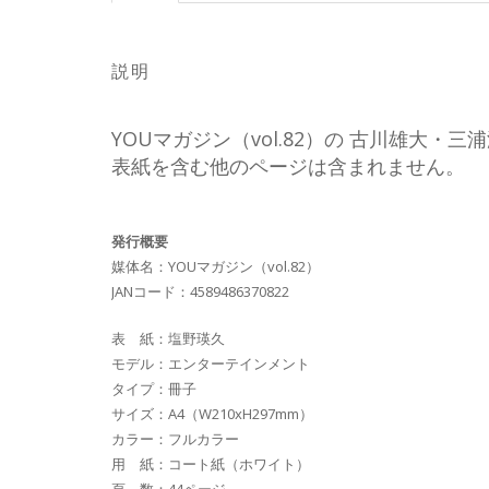
説明
YOUマガジン（vol.82）の 古川雄大
表紙を含む他のページは含まれません。
発行概要
媒体名：YOUマガジン（vol.82）
JANコード：4589486370822
表 紙：塩野瑛久
モデル：エンターテインメント
タイプ：冊子
サイズ：A4（W210xH297mm）
カラー：フルカラー
用 紙：コート紙（ホワイト）