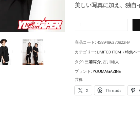
美しい写真に加え、独自
商品コード:
4589486370822FM
カテゴリー:
LIMITED ITEM（特集
タグ:
三浦涼介
,
古川雄大
ブランド:
YOUMAGAZINE
共有:
X
Threads