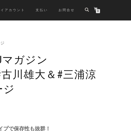
マイアカウント
支払い
お問合せ
0
ージ
Uマガジン
2）#古川雄大＆#三浦涼
ージ
イプで保存性も抜群！