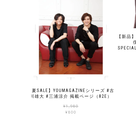
【新品】
SPECI
【夏SALE】YOUMAGAZINEシリーズ #古
川雄大 #三浦涼介 掲載ページ（82E）
元
現
¥
1,980
の
在
¥
800
価
の
格
価
は
格
¥1,980
は