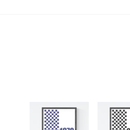
で
¥800
し
で
た。
す。