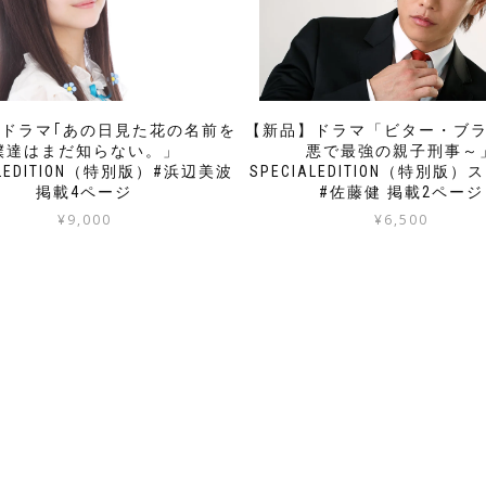
ドラマ｢あの日見た花の名前を
【新品】ドラマ「ビター・ブ
僕達はまだ知らない。」
悪で最強の親子刑事～
ALEDITION（特別版）#浜辺美波
SPECIALEDITION（特別版
掲載4ページ
#佐藤健 掲載2ページ
¥
9,000
¥
6,500