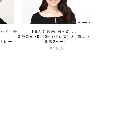
【新品】映画｢君の名は。」
ラッド～最
SPECIALEDITION（特別版）#長澤まさみ
」
掲載2ページ
）ストレート
¥
4,500