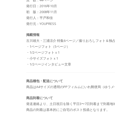
頁 数：44ページ
発行日：2016年10月
初 版：2008年11月
発行人：平戸和佳
発行元：YOUPRESS
掲載情報
古川雄大・三浦涼介 特集6ページ／撮りおろしフォト＆独
・1ページフォト（5ページ）
・1/2ページフォトｘ1
・小サイズフォトｘ1
・1/2ページインタビュー文章
商品梱包・配送について
商品はA4サイズの透明のPPフィルムにいれ郵便局（ゆう
商品到着について
発送連絡より、土日祝日を除く平日3〜7日到着まで到着地
商品の到着は基本的にご自宅のポスト投函となります。